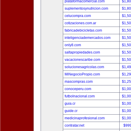
plataformacomercial.com
$1,8
suplementosynutricion.com
$1,8
celucompra.com
$1,5
cotizaciones.com.ar
$1,5
fabricadebicicletas.com
$1,5
inteligenciademercados.com
$1,5
only8.com
$1,5
saltapropiedades.com
$1,5
vacacionescaribe.com
$1,5
solucionesagricolas.com
$1,4
MiNegocioPropio.com
$1,2
mascompras.com
$1,2
conoceperu.com
$1,0
futbolnacional.com
$1,0
guia.cr
$1,0
guide.cr
$1,0
medicinaprofesional.com
$1,0
contratar.net
$99