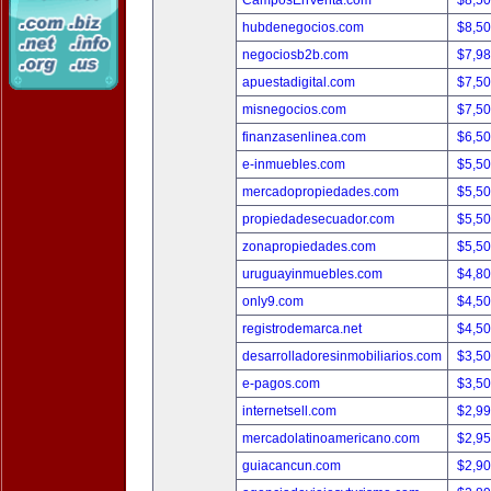
CamposEnVenta.com
$8,5
hubdenegocios.com
$8,5
negociosb2b.com
$7,9
apuestadigital.com
$7,5
misnegocios.com
$7,5
finanzasenlinea.com
$6,5
e-inmuebles.com
$5,5
mercadopropiedades.com
$5,5
propiedadesecuador.com
$5,5
zonapropiedades.com
$5,5
uruguayinmuebles.com
$4,8
only9.com
$4,5
registrodemarca.net
$4,5
desarrolladoresinmobiliarios.com
$3,5
e-pagos.com
$3,5
internetsell.com
$2,9
mercadolatinoamericano.com
$2,9
guiacancun.com
$2,9