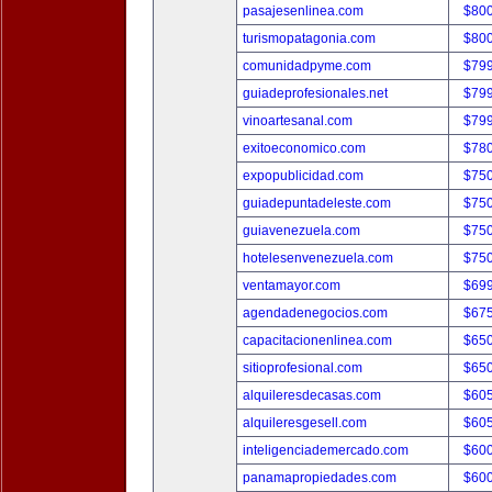
pasajesenlinea.com
$80
turismopatagonia.com
$80
comunidadpyme.com
$79
guiadeprofesionales.net
$79
vinoartesanal.com
$79
exitoeconomico.com
$78
expopublicidad.com
$75
guiadepuntadeleste.com
$75
guiavenezuela.com
$75
hotelesenvenezuela.com
$75
ventamayor.com
$69
agendadenegocios.com
$67
capacitacionenlinea.com
$65
sitioprofesional.com
$65
alquileresdecasas.com
$60
alquileresgesell.com
$60
inteligenciademercado.com
$60
panamapropiedades.com
$60