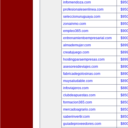
infomendoza.com
$95
profesionalesenlinea.com
$95
seleccionuruguaya.com
$95
zonainmo.com
$95
empleo365.com
$90
entrenamientoempresarial.com
$90
almademujer.com
$89
creatujuego.com
$89
hostingparaempresas.com
$89
asesoresdeviajes.com
$89
fabricadegolosinas.com
$89
muysaludable.com
$89
infoviajeros.com
$88
clubdeapuestas.com
$85
formacion365.com
$85
mercadoagrario.com
$85
saberinvertir.com
$85
guiadeproveedores.com
$80