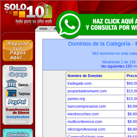
Dominios de la Categoría -
982 dominios en esta categ
Mostrando 1 de 150
Ver siguientes 150 >>
Nombre de Dominio
Preci
tradegate.com
$60,0
propiedadesmiami.com
$15,0
pymes.org
$15,0
bancoempresarial.com
$9,9
electrocoches.com
$8,9
multiconference.com
$8,9
oficinaprofesional.com
$8,9