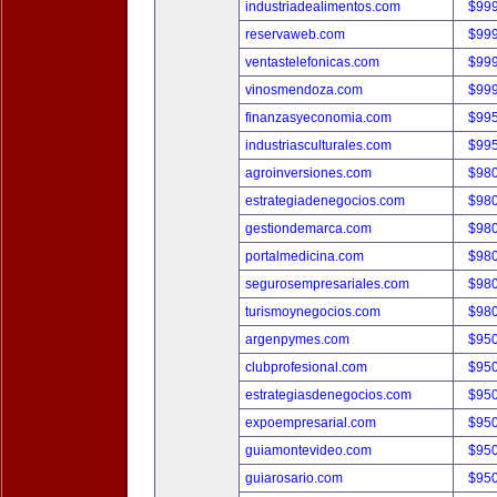
industriadealimentos.com
$99
reservaweb.com
$99
ventastelefonicas.com
$99
vinosmendoza.com
$99
finanzasyeconomia.com
$99
industriasculturales.com
$99
agroinversiones.com
$98
estrategiadenegocios.com
$98
gestiondemarca.com
$98
portalmedicina.com
$98
segurosempresariales.com
$98
turismoynegocios.com
$98
argenpymes.com
$95
clubprofesional.com
$95
estrategiasdenegocios.com
$95
expoempresarial.com
$95
guiamontevideo.com
$95
guiarosario.com
$95