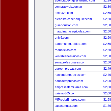
agenciadeviajesyturismo.com
$2,8
comprasweb.com.ar
$2,8
amigazo.com
$2,5
bienesraicesenalquiler.com
$2,5
guiahouston.com
$2,5
maquinariasagricolas.com
$2,5
only5.com
$2,5
panamainmuebles.com
$2,5
rednoticias.com
$2,5
ventabienesraices.com
$2,5
zonaprofesionales.com
$2,5
agroempresas.com
$2,4
haciendonegocios.com
$2,4
bancaempresas.com
$2,0
empresasfamiliares.com
$2,0
turismo365.com
$2,0
MiPropiaEmpresa.com
$1,9
casasenusa.com
$1,8