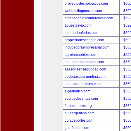
proyectostecnologicos.com
$60
webhostingmexico.com
$60
antecedentescomerciales.com
$59
apuestasvip.com
$59
mundodeofertas.com
$59
propiedadescancun.com
$59
incubadoraempresarial.com
$58
agroinmuebles.com
$55
alquileresbarcelona.com
$55
asesoriaenseguridad.com
$55
bodegasdeargentina.com
$55
detectordebilletes.com
$55
e-periodico.com
$55
equipodeventas.com
$55
fornecedores.org
$55
guiaargentina.com
$55
guiadeportes.com
$55
guiaflorida.com
$55