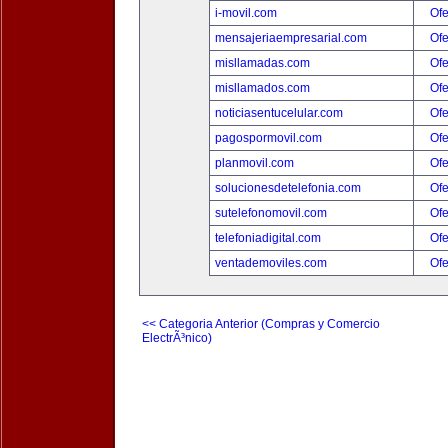
i-movil.com
Ofe
mensajeriaempresarial.com
Ofe
misllamadas.com
Ofe
misllamados.com
Ofe
noticiasentucelular.com
Ofe
pagospormovil.com
Ofe
planmovil.com
Ofe
solucionesdetelefonia.com
Ofe
sutelefonomovil.com
Ofe
telefoniadigital.com
Ofe
ventademoviles.com
Ofe
<< Categoria Anterior (Compras y Comercio
ElectrÃ³nico)