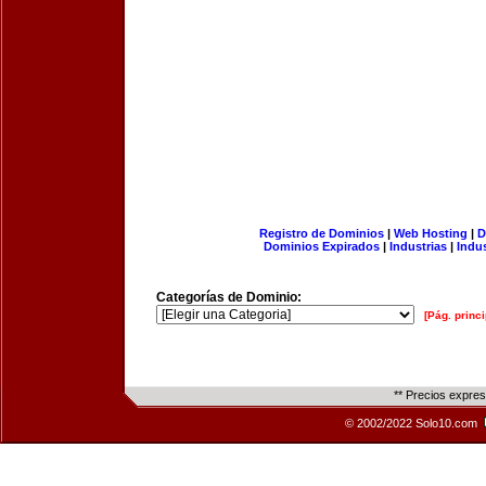
Registro de Dominios
|
Web Hosting
|
D
Dominios Expirados
|
Industrias
|
Indu
Categorías de Dominio:
[Pág. princi
** Precios expre
© 2002/2022 Solo10.com