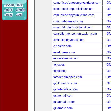
comunicacionesempresariales.com
Ofe
comunicacionpublicitaria.com
Ofe
comunicacionypublicidad.com
Ofe
comunidadenred.com
Ofe
comunidadinternacional.com
Ofe
consultoriaencomunicacion.com
Ofe
contactosprivados.com
Ofe
e-boletin.com
Ofe
e-celulares.com
Ofe
e-conferencia.com
Ofe
fonox.es
Ofe
fonox.net
Ofe
forodeopiniones.com
Ofe
gestionmovil.com
Ofe
guiaderadios.com
Ofe
guiaemail.com
Ofe
guiaemails.com
Ofe
guiaradio.com
Ofe