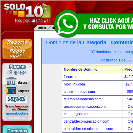
Dominios de la Categoría -
Comunica
37 dominios en esta categ
Mostrando 1 de 37
Nombre de Dominio
Prec
fonox.com
$49,
movilink.com
$2,
conexionmovil.com
$5
telefoniaempresas.com
$4
areadecomunicacion.com
Ofe
celujuegos.com
Ofe
centraldecomunicacion.com
Ofe
centraldecomunicaciones.com
Ofe