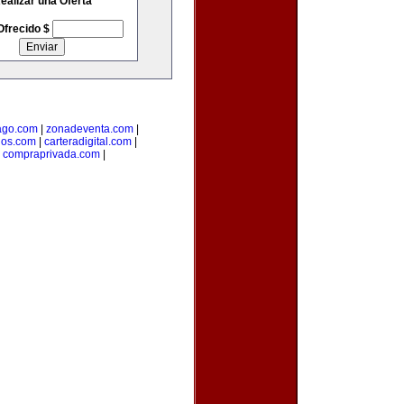
ealizar una Oferta
Ofrecido $
go.com
|
zonadeventa.com
|
dos.com
|
carteradigital.com
|
|
compraprivada.com
|