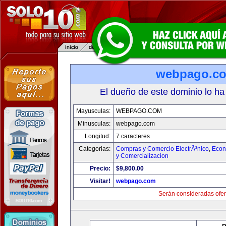
webpago.c
El dueño de este dominio lo ha
Mayusculas:
WEBPAGO.COM
Minusculas:
webpago.com
Longitud:
7 caracteres
Categorias:
Compras y Comercio ElectrÃ³nico
,
Econ
y Comercializacion
Precio:
$9,800.00
Visitar!
webpago.com
Serán consideradas ofer