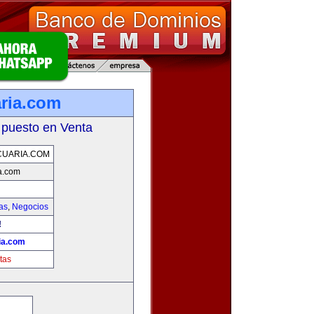
ria.com
 puesto en Venta
CUARIA.COM
a.com
as
,
Negocios
!
ia.com
tas