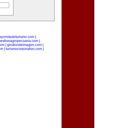
yoristadeturismo.com
|
gestionagropecuaria.com
|
com
|
gestiondeimagen.com
|
om
|
turismocorporativo.com
|