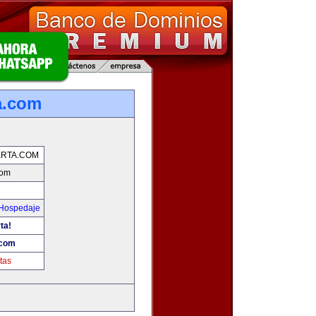
a.com
RTA.COM
com
 Hospedaje
ta!
.com
tas