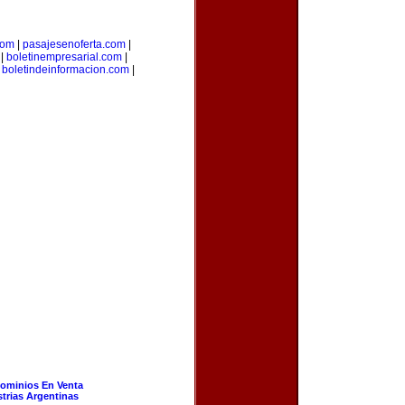
com
|
pasajesenoferta.com
|
|
boletinempresarial.com
|
|
boletindeinformacion.com
|
ominios En Venta
strias Argentinas