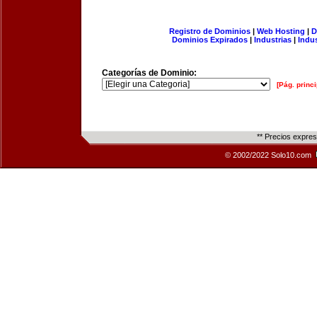
Registro de Dominios
|
Web Hosting
|
D
Dominios Expirados
|
Industrias
|
Indu
Categorías de Dominio:
[Pág. princi
** Precios expre
© 2002/2022 Solo10.com