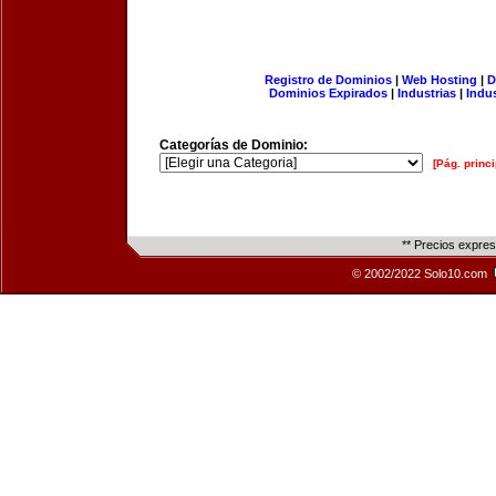
Registro de Dominios
|
Web Hosting
|
D
Dominios Expirados
|
Industrias
|
Indu
Categorías de Dominio:
[Pág. princi
** Precios expre
© 2002/2022 Solo10.com