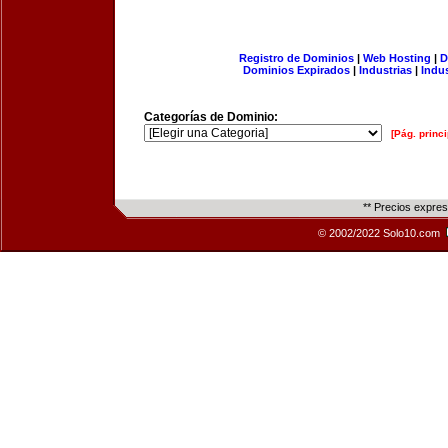
Registro de Dominios
|
Web Hosting
|
D
Dominios Expirados
|
Industrias
|
Indu
Categorías de Dominio:
[Pág. princi
** Precios expre
© 2002/2022 Solo10.com