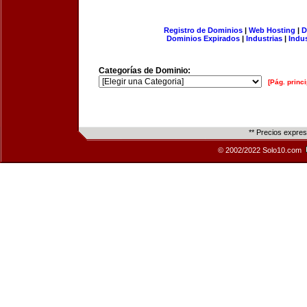
Registro de Dominios
|
Web Hosting
|
D
Dominios Expirados
|
Industrias
|
Indu
Categorías de Dominio:
[Pág. princi
** Precios expre
© 2002/2022 Solo10.com