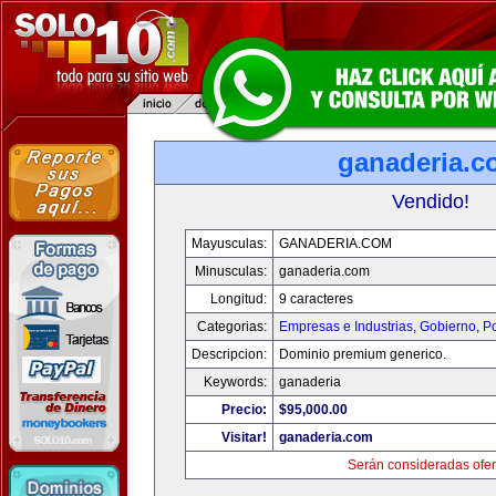
ganaderia.c
Vendido!
Mayusculas:
GANADERIA.COM
Minusculas:
ganaderia.com
Longitud:
9 caracteres
Categorias:
Empresas e Industrias
,
Gobierno
,
Po
Descripcion:
Dominio premium generico.
Keywords:
ganaderia
Precio:
$95,000.00
Visitar!
ganaderia.com
Serán consideradas ofer