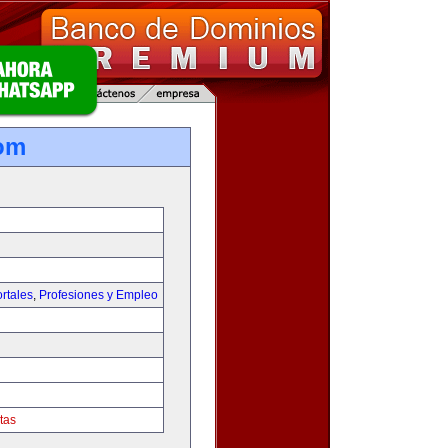
om
rtales
,
Profesiones y Empleo
tas