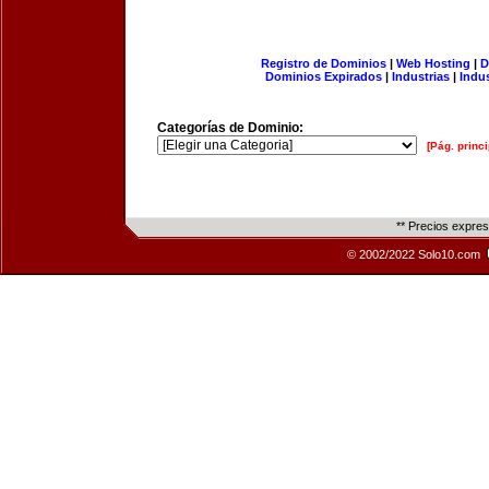
Registro de Dominios
|
Web Hosting
|
D
Dominios Expirados
|
Industrias
|
Indu
Categorías de Dominio:
[Pág. princi
** Precios expre
© 2002/2022 Solo10.com