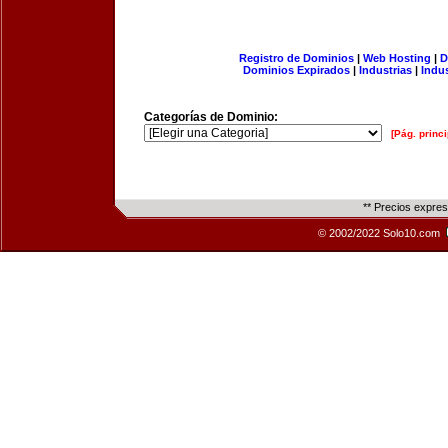
Registro de Dominios
|
Web Hosting
|
D
Dominios Expirados
|
Industrias
|
Indu
Categorías de Dominio:
[Pág. princi
** Precios expre
© 2002/2022 Solo10.com