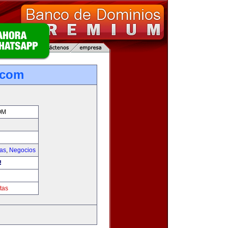
.com
OM
ias
,
Negocios
!
tas