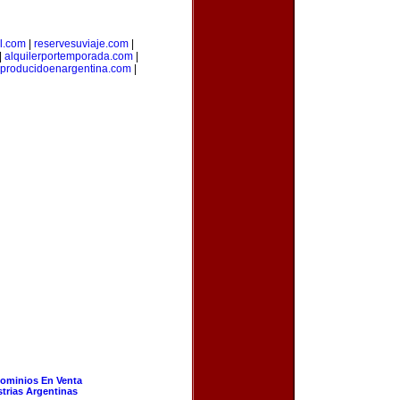
l.com
|
reservesuviaje.com
|
|
alquilerportemporada.com
|
producidoenargentina.com
|
ominios En Venta
strias Argentinas