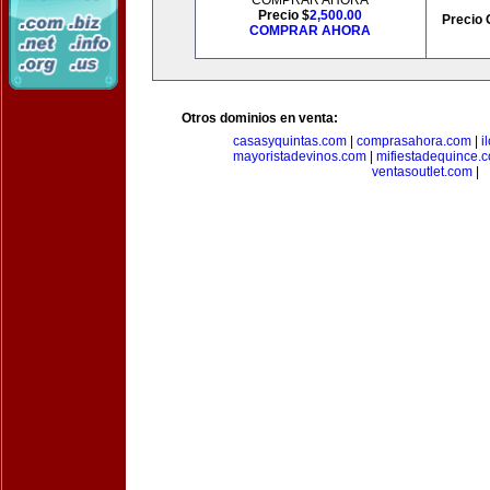
COMPRAR AHORA
Precio $
2,500.00
Precio 
COMPRAR AHORA
Otros dominios en venta:
casasyquintas.com
|
comprasahora.com
|
i
mayoristadevinos.com
|
mifiestadequince.
ventasoutlet.com
|