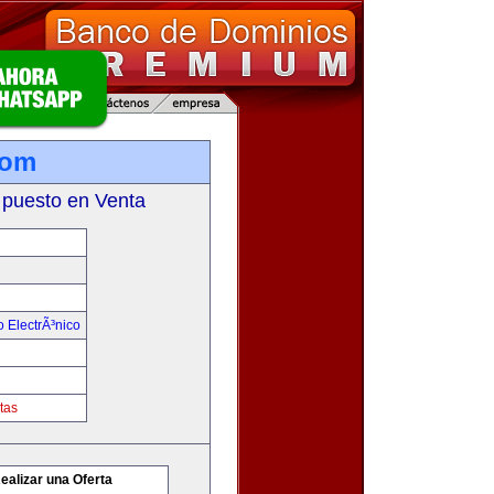
com
 puesto en Venta
 ElectrÃ³nico
tas
ealizar una Oferta