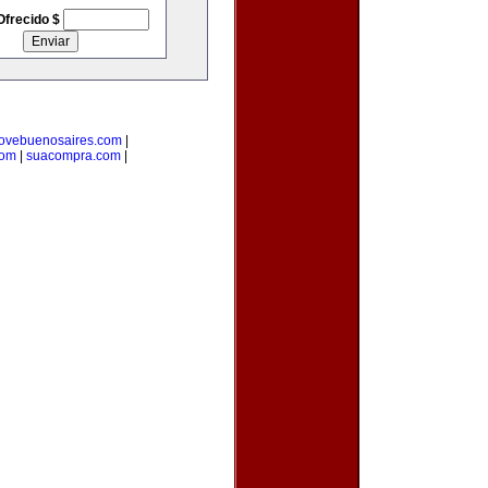
Ofrecido $
lovebuenosaires.com
|
com
|
suacompra.com
|