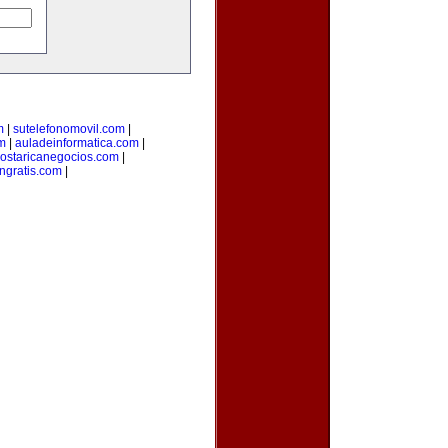
m
|
sutelefonomovil.com
|
m
|
auladeinformatica.com
|
ostaricanegocios.com
|
ngratis.com
|