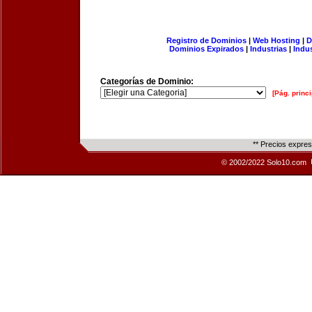
Registro de Dominios
|
Web Hosting
|
D
Dominios Expirados
|
Industrias
|
Indu
Categorías de Dominio:
[Pág. princi
** Precios expre
© 2002/2022 Solo10.com