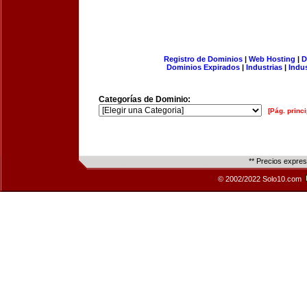
Registro de Dominios
|
Web Hosting
|
D
Dominios Expirados
|
Industrias
|
Indu
Categorías de Dominio:
[Pág. princi
** Precios expre
© 2002/2022 Solo10.com