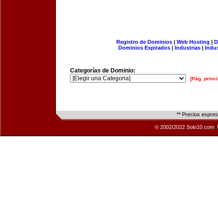
Registro de Dominios
|
Web Hosting
|
D
Dominios Expirados
|
Industrias
|
Indu
Categorías de Dominio:
[Pág. princi
** Precios expre
© 2002/2022 Solo10.com