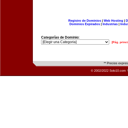
Registro de Dominios
|
Web Hosting
|
D
Dominios Expirados
|
Industrias
|
Indu
Categorías de Dominio:
[Pág. princi
** Precios expre
© 2002/2022 Solo10.com