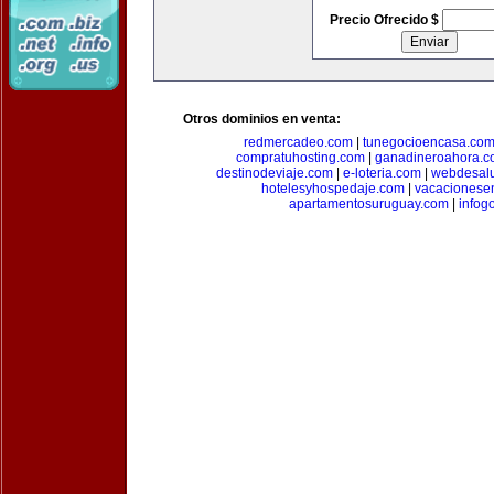
Precio Ofrecido $
Otros dominios en venta:
redmercadeo.com
|
tunegocioencasa.co
compratuhosting.com
|
ganadineroahora.c
destinodeviaje.com
|
e-loteria.com
|
webdesal
hotelesyhospedaje.com
|
vacacionese
apartamentosuruguay.com
|
infog