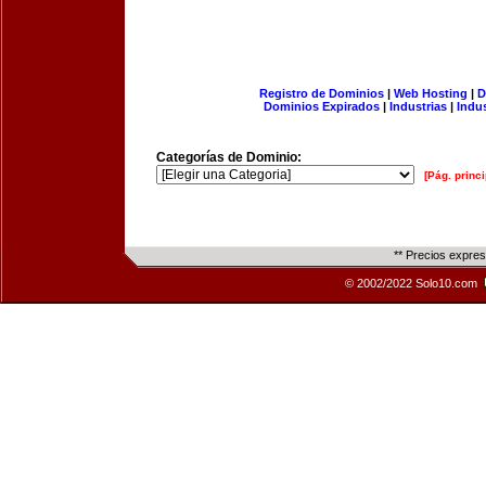
Registro de Dominios
|
Web Hosting
|
D
Dominios Expirados
|
Industrias
|
Indu
Categorías de Dominio:
[Pág. princi
** Precios expre
© 2002/2022 Solo10.com