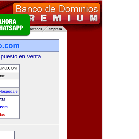
o.com
 puesto en Venta
SMO.COM
com
 Hospedaje
ta!
.com
tas