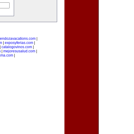
endozavacations.com
|
om
|
exposyferias.com
|
|
catalogovinos.com
|
m
|
mejoresusalud.com
|
ama.com
|