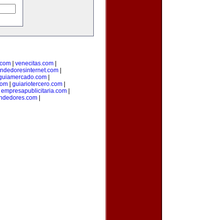
.com
|
venecitas.com
|
ndedoresinternet.com
|
guiamercado.com
|
com
|
guiariotercero.com
|
|
empresapublicitaria.com
|
ndedores.com
|