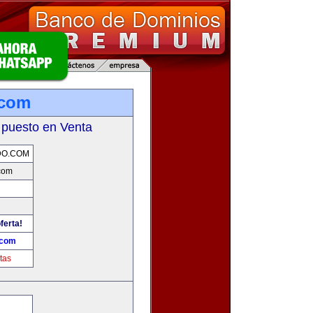
.com
 puesto en Venta
DO.COM
com
ferta!
.com
tas