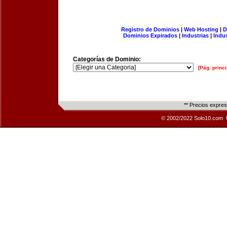
Registro de Dominios
|
Web Hosting
|
D
Dominios Expirados
|
Industrias
|
Indu
Categorías de Dominio:
[Pág. princi
** Precios expre
© 2002/2022 Solo10.com