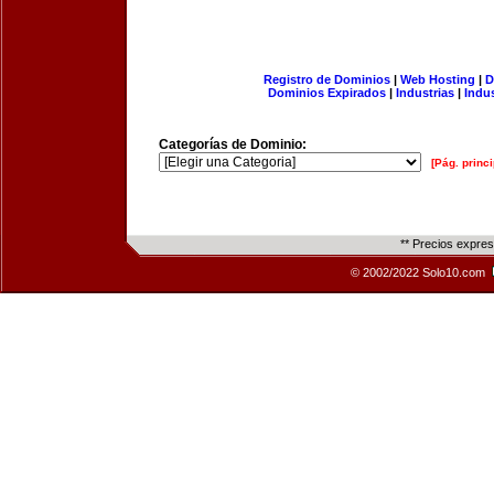
Registro de Dominios
|
Web Hosting
|
D
Dominios Expirados
|
Industrias
|
Indu
Categorías de Dominio:
[Pág. princi
** Precios expre
© 2002/2022 Solo10.com