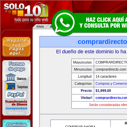
comprardirect
El dueño de este dominio lo ha
Mayusculas:
COMPRARDIRECT
Minusculas:
comprardirecto.com
Longitud:
14 caracteres
Categorias:
Compras y Comercio
Precio:
$1,999.00
Visitar!
comprardirecto.co
Serán consideradas ofer
R