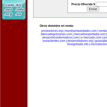
Precio Ofrecido $
Otros dominios en venta:
proveedores.org
|
mundopropiedades.com
|
ventai
fabricadegolosinas.com
|
mercadoexportador.com
desarrollosinformaticos.com
|
e-mercado.com
|
pr
zonaclientes.com
|
desarrolladores.org
|
guiasalt
foreigntrade.info
|
microelectro