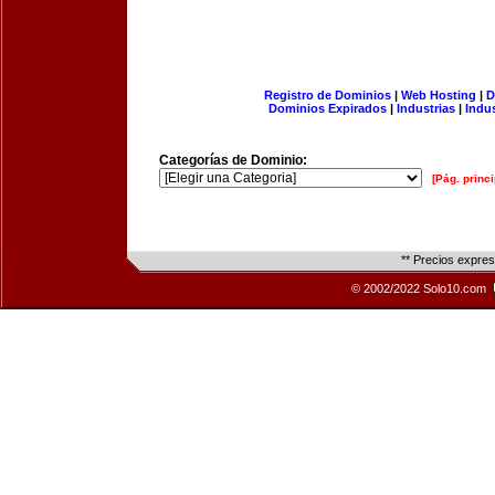
Registro de Dominios
|
Web Hosting
|
D
Dominios Expirados
|
Industrias
|
Indu
Categorías de Dominio:
[Pág. princi
** Precios expre
© 2002/2022 Solo10.com